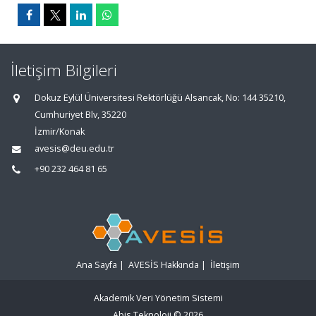
İletişim Bilgileri
Dokuz Eylül Üniversitesi Rektörlüğü Alsancak, No: 144 35210,
Cumhuriyet Blv, 35220
İzmir/Konak
avesis@deu.edu.tr
+90 232 464 81 65
Ana Sayfa
|
AVESİS Hakkında
|
İletişim
Akademik Veri Yönetim Sistemi
Abis Teknoloji
© 2026