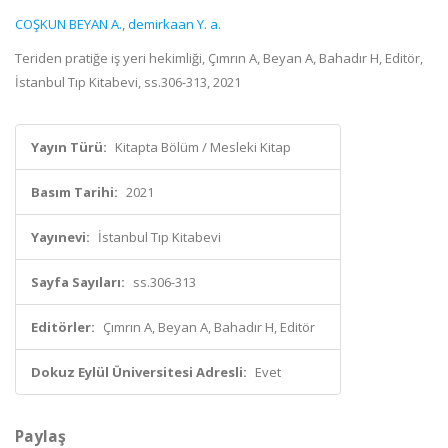
COŞKUN BEYAN A.
,
demirkaan Y. a.
Teriden pratiğe iş yeri hekimliği, Çımrın A, Beyan A, Bahadır H, Editör,
İstanbul Tıp Kitabevi, ss.306-313, 2021
Yayın Türü:
Kitapta Bölüm / Mesleki Kitap
Basım Tarihi:
2021
Yayınevi:
İstanbul Tıp Kitabevi
Sayfa Sayıları:
ss.306-313
Editörler:
Çımrın A, Beyan A, Bahadır H, Editör
Dokuz Eylül Üniversitesi Adresli:
Evet
Paylaş