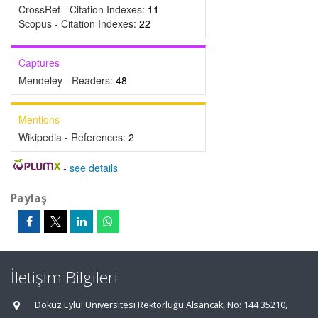
CrossRef - Citation Indexes:
11
Scopus - Citation Indexes:
22
Captures
Mendeley - Readers:
48
Mentions
Wikipedia - References:
2
-
see details
Paylaş
İletişim Bilgileri
Dokuz Eylül Üniversitesi Rektörlüğü Alsancak, No: 144 35210,