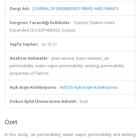
Dergi Adı:
JOURNAL OF ENGINEERED FIBERS AND FABRICS
Derginin Tarandığı İndeksler:
Science Citation Index
Expanded (SCI-EXPANDED), Scopus
Sayfa Sayıları:
ss.12-21
Anahtar Kelimeler:
plain weave, basic weaves, air
permeability, water vapor permeability, wicking, permeability
properties of fabrics
Açık Arşiv Koleksiyonu:
AVESİS Açık Erişim Koleksiyonu
Dokuz Eylül Üniversitesi Adresli:
Evet
Özet
In this study, air permeability, water vapor permeability and wicking