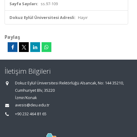
Sayfa Sayıları:
ss.97-109
Dokuz Eylül Üniversitesi Adresli:
Hayır
Paylaş
İletişim Bilgileri
Dokuz Eylül Üniversitesi Rektörlüğü Alsancak, No: 144 35210,
Cumhuriyet Blv, 35220
İzmir/Konak
avesis@deu.edu.tr
+90 232 464 81 65