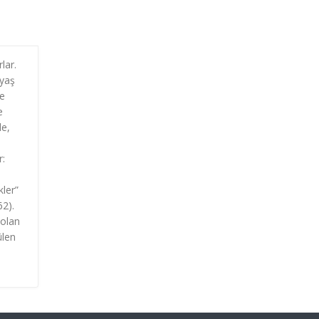
lar.
 yaş
te
e
de,
r:
kler”
62).
 olan
ülen