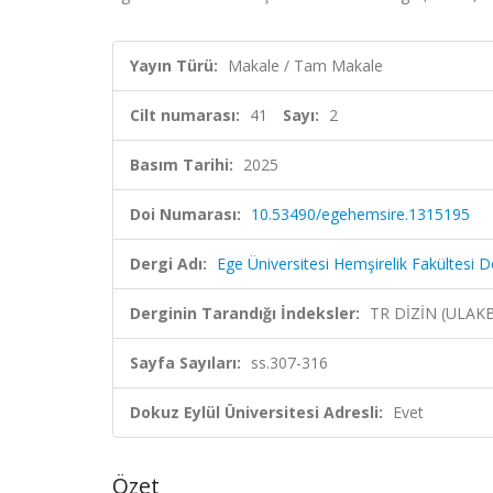
Yayın Türü:
Makale / Tam Makale
Cilt numarası:
41
Sayı:
2
Basım Tarihi:
2025
Doi Numarası:
10.53490/egehemsire.1315195
Dergi Adı:
Ege Üniversitesi Hemşirelik Fakültesi D
Derginin Tarandığı İndeksler:
TR DİZİN (ULAK
Sayfa Sayıları:
ss.307-316
Dokuz Eylül Üniversitesi Adresli:
Evet
Özet