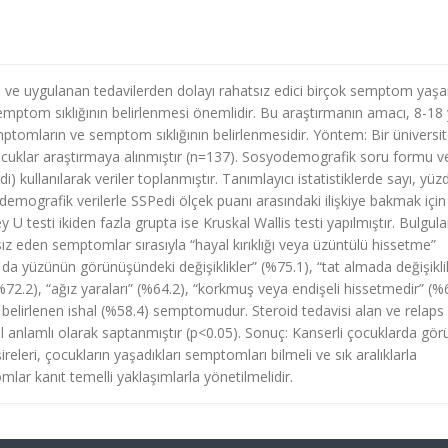
n ve uygulanan tedavilerden dolayı rahatsız edici birçok semptom yaşar
ptom sıklığının belirlenmesi önemlidir. Bu araştırmanın amacı, 8-18
mptomların ve semptom sıklığının belirlenmesidir. Yöntem: Bir üniversi
ocuklar araştırmaya alınmıştır (n=137). Sosyodemografik soru formu v
ullanılarak veriler toplanmıştır. Tanımlayıcı istatistiklerde sayı, yüz
mografik verilerle SSPedi ölçek puanı arasındaki ilişkiye bakmak için
U testi ikiden fazla grupta ise Kruskal Wallis testi yapılmıştır. Bulgula
ız eden semptomlar sırasıyla “hayal kırıklığı veya üzüntülü hissetme”
a yüzünün görünüşündeki değişiklikler” (%75.1), “tat almada değişikli
2.2), “ağız yaraları” (%64.2), “korkmuş veya endişeli hissetmedir” (%
i belirlenen ishal (%58.4) semptomudur. Steroid tedavisi alan ve relaps
l anlamlı olarak saptanmıştır (p<0.05). Sonuç: Kanserli çocuklarda gör
eleri, çocukların yaşadıkları semptomları bilmeli ve sık aralıklarla
ar kanıt temelli yaklaşımlarla yönetilmelidir.