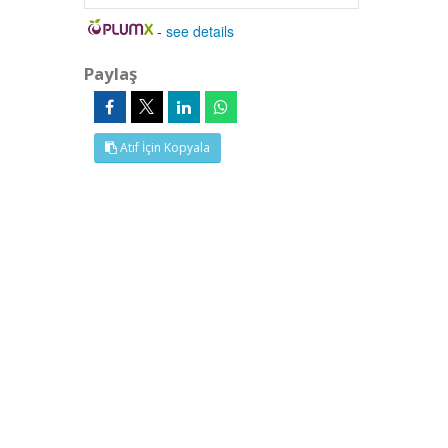
-
see details
Paylaş
Atıf İçin Kopyala