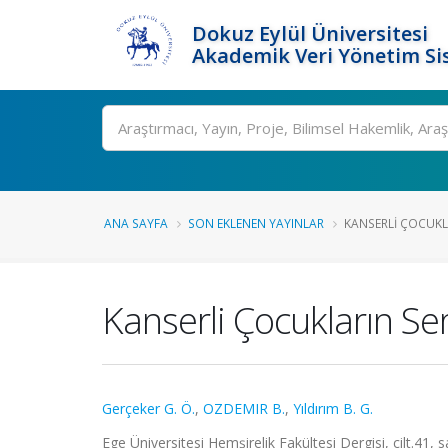
Dokuz Eylül Üniversitesi
Akademik Veri Yönetim Si
Ara
ANA SAYFA
SON EKLENEN YAYINLAR
KANSERLI ÇOCUKLA
Kanserli Çocukların Se
Gerçeker G. Ö.
,
OZDEMIR B.
,
Yıldırım B. G.
Ege Üniversitesi Hemşirelik Fakültesi Dergisi, cilt.41,