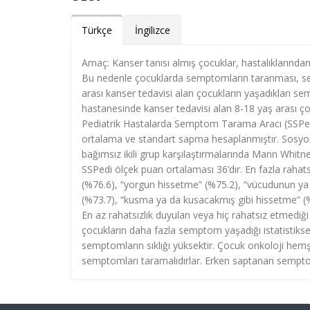
Türkçe
İngilizce
Amaç: Kanser tanısı almış çocuklar, hastalıklarında
Bu nedenle çocuklarda semptomların taranması, sem
arası kanser tedavisi alan çocukların yaşadıkları se
hastanesinde kanser tedavisi alan 8-18 yaş arası ç
Pediatrik Hastalarda Semptom Tarama Aracı (SSPedi) k
ortalama ve standart sapma hesaplanmıştır. Sosyode
bağımsız ikili grup karşılaştırmalarında Mann Whitney 
SSPedi ölçek puan ortalaması 36’dır. En fazla rahats
(%76.6), “yorgun hissetme” (%75.2), “vücudunun ya d
(%73.7), “kusma ya da kusacakmış gibi hissetme” (%7
En az rahatsızlık duyulan veya hiç rahatsız etmediğ
çocukların daha fazla semptom yaşadığı istatistikse
semptomların sıklığı yüksektir. Çocuk onkoloji hemşir
semptomları taramalıdırlar. Erken saptanan semptoml