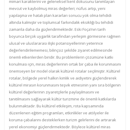
mimari karakterini ve geleneksel kent dokusunu tanımlayan
mevcut ve kaybolmuş miras değerleri; nüfus artışı, yeni
yapılaşma ve hatalı plan kararları sonucu yok olma tehdidi
altında kalmıştır ve toplumsal farkındalık eksikliği bu tehdidi
zamanla daha da güçlendirmektedir. Eski Foça’nın tarih
boyunca birçok uygarlık tarafından yerleşim görmesine rağmen
ulusal ve uluslararası ilişki potansiyellerinin yeterince
değerlendirilememesi, bilinçsiz şekilde ziyaret edilmesinde
önemli etkenlerden biridir. Bu problemlerin çözümüne katkı
konulması için, miras değerlerinin ortak bir çaba ile korunmasını
önemseyen bir model olarak kültürel rotalar seçilmiştir. Kültürel
rotalar, bölgede yerel halkın kimlik ve aidiyetini güçlendirerek
kültürel mirasın korunmasını teşvik etmesinin yanı sıra bölgenin
kültürel değerlerinin ziyaretçilerle paylaşılmasını ve
tanıtılmasını sağlayarak kültür turizmine de önemli katkılarda
bulunmaktadır. Bu kültürel etkileşim, rota kapsamında
düzenlenen eğitim programları, etkinlikler ve atölyeler ile
koruma çabalarını desteklerken turizm gelirlerini de artırarak
yerel ekonomiyi güçlendirmektedir. Böylece kültürel miras