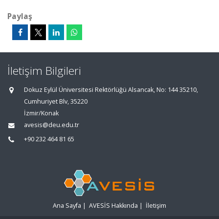
Paylaş
İletişim Bilgileri
Dokuz Eylül Üniversitesi Rektörlüğü Alsancak, No: 144 35210,
Cumhuriyet Blv, 35220
İzmir/Konak
avesis@deu.edu.tr
+90 232 464 81 65
Ana Sayfa
|
AVESİS Hakkında
|
İletişim