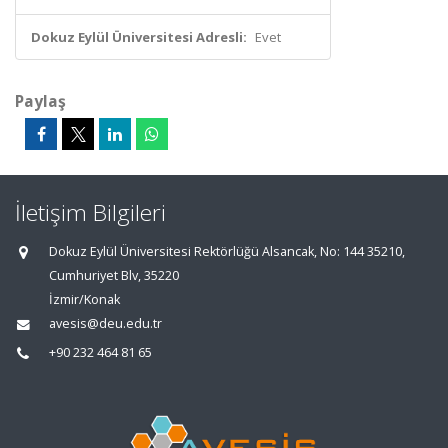
Dokuz Eylül Üniversitesi Adresli:
Evet
Paylaş
İletişim Bilgileri
Dokuz Eylül Üniversitesi Rektörlüğü Alsancak, No: 144 35210,
Cumhuriyet Blv, 35220
İzmir/Konak
avesis@deu.edu.tr
+90 232 464 81 65