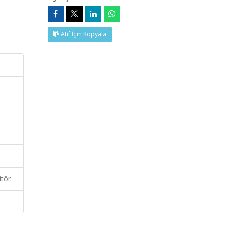
Atıf İçin Kopyala
itör