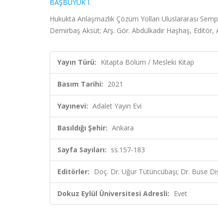
BAŞBÜYÜK İ.
Hukukta Anlaşmazlık Çözüm Yolları Uluslararası Semp
Demirbaş Aksüt; Arş. Gör. Abdülkadir Haşhaş, Editör, 
Yayın Türü:
Kitapta Bölüm / Mesleki Kitap
Basım Tarihi:
2021
Yayınevi:
Adalet Yayın Evi
Basıldığı Şehir:
Ankara
Sayfa Sayıları:
ss.157-183
Editörler:
Doç. Dr. Uğur Tütüncübaşı; Dr. Buse Di
Dokuz Eylül Üniversitesi Adresli:
Evet