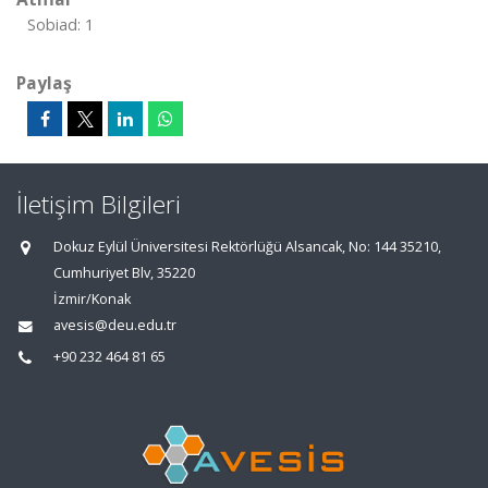
Sobiad: 1
Paylaş
İletişim Bilgileri
Dokuz Eylül Üniversitesi Rektörlüğü Alsancak, No: 144 35210,
Cumhuriyet Blv, 35220
İzmir/Konak
avesis@deu.edu.tr
+90 232 464 81 65