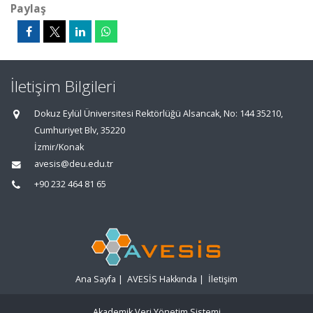
Paylaş
İletişim Bilgileri
Dokuz Eylül Üniversitesi Rektörlüğü Alsancak, No: 144 35210,
Cumhuriyet Blv, 35220
İzmir/Konak
avesis@deu.edu.tr
+90 232 464 81 65
Ana Sayfa
|
AVESİS Hakkında
|
İletişim
Akademik Veri Yönetim Sistemi