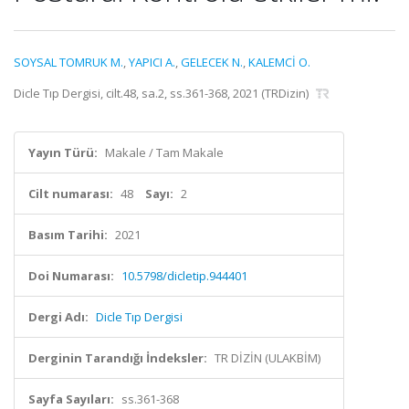
SOYSAL TOMRUK M.
,
YAPICI A.
,
GELECEK N.
,
KALEMCİ O.
Dicle Tıp Dergisi, cilt.48, sa.2, ss.361-368, 2021 (TRDizin)
Yayın Türü:
Makale / Tam Makale
Cilt numarası:
48
Sayı:
2
Basım Tarihi:
2021
Doi Numarası:
10.5798/dicletip.944401
Dergi Adı:
Dicle Tıp Dergisi
Derginin Tarandığı İndeksler:
TR DİZİN (ULAKBİM)
Sayfa Sayıları:
ss.361-368