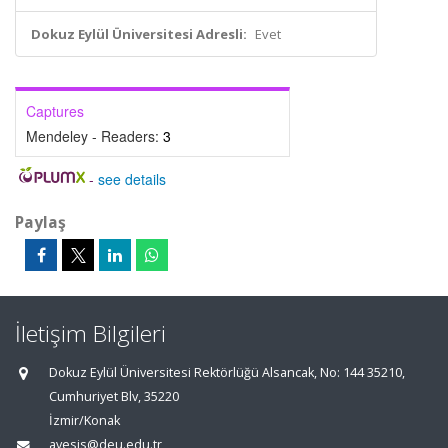
Dokuz Eylül Üniversitesi Adresli:
Evet
Captures
Mendeley - Readers:
3
-
see details
Paylaş
İletişim Bilgileri
Dokuz Eylül Üniversitesi Rektörlüğü Alsancak, No: 144 35210,
Cumhuriyet Blv, 35220
İzmir/Konak
avesis@deu.edu.tr