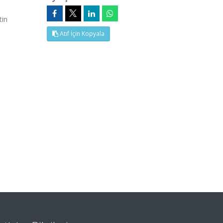
tin
Atıf İçin Kopyala