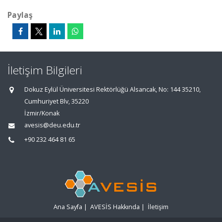
Paylaş
İletişim Bilgileri
Dokuz Eylül Üniversitesi Rektörlüğü Alsancak, No: 144 35210,
Cumhuriyet Blv, 35220
İzmir/Konak
avesis@deu.edu.tr
+90 232 464 81 65
Ana Sayfa
|
AVESİS Hakkında
|
İletişim