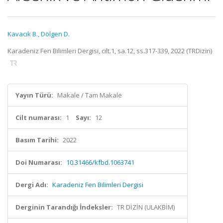
Kavacık B.
,
Dölgen D.
Karadeniz Fen Bilimleri Dergisi, cilt.1, sa.12, ss.317-339, 2022 (TRDizin)
Yayın Türü:
Makale / Tam Makale
Cilt numarası:
1
Sayı:
12
Basım Tarihi:
2022
Doi Numarası:
10.31466/kfbd.1063741
Dergi Adı:
Karadeniz Fen Bilimleri Dergisi
Derginin Tarandığı İndeksler:
TR DİZİN (ULAKBİM)