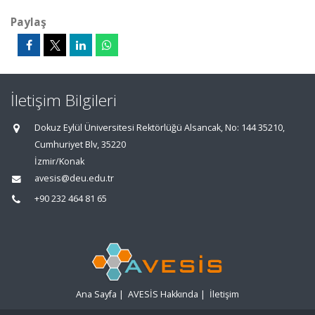
Paylaş
İletişim Bilgileri
Dokuz Eylül Üniversitesi Rektörlüğü Alsancak, No: 144 35210,
Cumhuriyet Blv, 35220
İzmir/Konak
avesis@deu.edu.tr
+90 232 464 81 65
Ana Sayfa
|
AVESİS Hakkında
|
İletişim