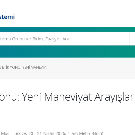
stemi
 ETIK YÖNÜ: YENI MANEVIY...
önü: Yeni Maneviyat Arayışlar
, Türkiye, 20 - 21 Nisan 2026, (Tam Metin Bildiri)