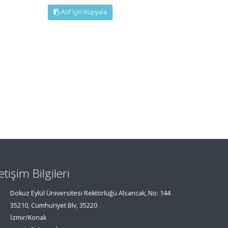
Atıf İçin Kopyala
letişim Bilgileri
Dokuz Eylül Üniversitesi Rektörlüğü Alsancak, No: 144
35210, Cumhuriyet Blv, 35220
İzmir/Konak