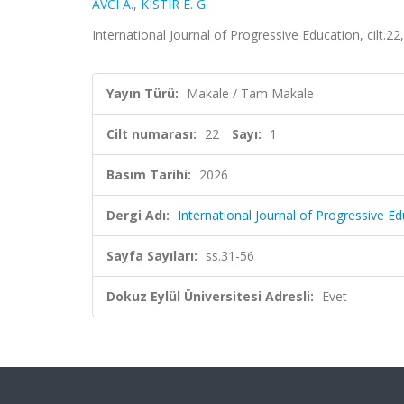
AVCI A.
,
KISTIR E. G.
International Journal of Progressive Education, cilt.22
Yayın Türü:
Makale / Tam Makale
Cilt numarası:
22
Sayı:
1
Basım Tarihi:
2026
Dergi Adı:
International Journal of Progressive E
Sayfa Sayıları:
ss.31-56
Dokuz Eylül Üniversitesi Adresli:
Evet