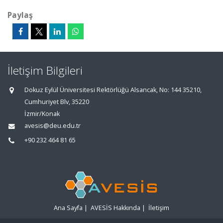
Paylaş
İletişim Bilgileri
Dokuz Eylül Üniversitesi Rektörlüğü Alsancak, No: 144 35210,
Cumhuriyet Blv, 35220
İzmir/Konak
avesis@deu.edu.tr
+90 232 464 81 65
Ana Sayfa
|
AVESİS Hakkında
|
İletişim