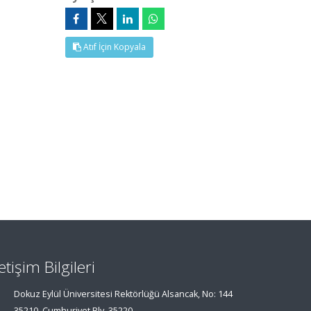
Atıf İçin Kopyala
letişim Bilgileri
Dokuz Eylül Üniversitesi Rektörlüğü Alsancak, No: 144
35210, Cumhuriyet Blv, 35220