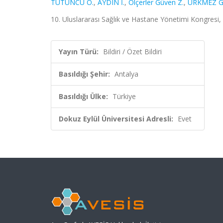
TÜTÜNCÜ Ö.
,
AYDIN İ.
,
Ölçerler Güven Z.
,
ÜRKMEZ G
10. Uluslararası Sağlık ve Hastane Yönetimi Kongresi, A
Yayın Türü:
Bildiri / Özet Bildiri
Basıldığı Şehir:
Antalya
Basıldığı Ülke:
Türkiye
Dokuz Eylül Üniversitesi Adresli:
Evet