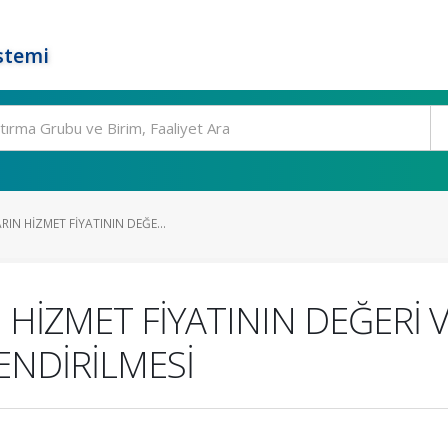
stemi
IN HİZMET FİYATININ DEĞE...
HİZMET FİYATININ DEĞERİ V
ENDİRİLMESİ