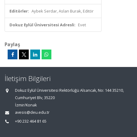
Editörler:
Aybek Serdar, Aslan Burak, Editör
Dokuz Eylül Üniversitesi Adresli:
Evet
Paylaş
İletişim Bilgileri
Dokuz Eylül Üniversitesi Rektörlüğü Alsancak, No: 144 35210,
Cumhuriyet Blv, 35220
İzmir/Konak
avesis@deu.edu.tr
+90 232 464 81 65