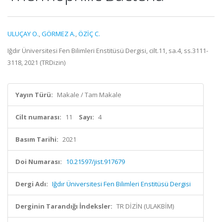
ULUÇAY O.
,
GÖRMEZ A.
,
ÖZİÇ C.
Iğdır Üniversitesi Fen Bilimleri Enstitüsü Dergisi, cilt.11, sa.4, ss.3111-
3118, 2021 (TRDizin)
Yayın Türü:
Makale / Tam Makale
Cilt numarası:
11
Sayı:
4
Basım Tarihi:
2021
Doi Numarası:
10.21597/jist.917679
Dergi Adı:
Iğdır Üniversitesi Fen Bilimleri Enstitüsü Dergisi
Derginin Tarandığı İndeksler:
TR DİZİN (ULAKBİM)