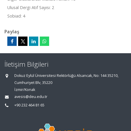
Ulusal Dergi Atıf Sayısı: 2
Sobiad: 4
Paylaş
İletişim Bilgileri
Dokuz Eylül Üniversitesi Rektörlüğü Alsancak, No: 144 35210,
Cumhuriyet Blv, 35220
İzmir/Konak
avesis@deu.edu.tr
+90 232 464 81 65