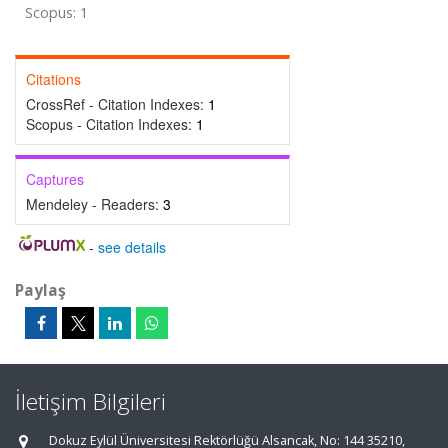
Scopus: 1
Citations
CrossRef - Citation Indexes:
1
Scopus - Citation Indexes:
1
Captures
Mendeley - Readers:
3
-
see details
Paylaş
İletişim Bilgileri
Dokuz Eylül Üniversitesi Rektörlüğü Alsancak, No: 144 35210,