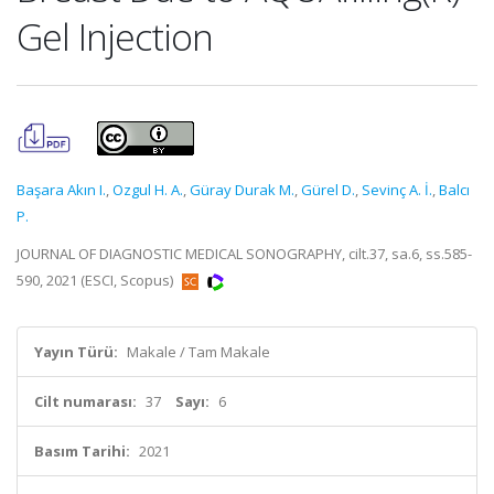
Gel Injection
Başara Akın I.
,
Ozgul H. A.
,
Güray Durak M.
,
Gürel D.
,
Sevinç A. İ.
,
Balcı
P.
JOURNAL OF DIAGNOSTIC MEDICAL SONOGRAPHY, cilt.37, sa.6, ss.585-
590, 2021 (ESCI, Scopus)
Yayın Türü:
Makale / Tam Makale
Cilt numarası:
37
Sayı:
6
Basım Tarihi:
2021