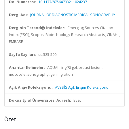
Doi Numarası:
10.1177/87564793211024237
Dergi Adı:
JOURNAL OF DIAGNOSTIC MEDICAL SONOGRAPHY
Derginin Tarandığı İndeksler:
Emerging Sources Citation
Index (ESCI), Scopus, Biotechnology Research Abstracts, CINAHL,
EMBASE
Sayfa Sayıları:
ss.585-590
Anahtar Kelimeler:
AQUAfilling(R) gel, breast lesion,
mucocele, sonography, gel migration
Açık Arşiv Koleksiyonu:
AVESİS Açık Erişim Koleksiyonu
Dokuz Eylül Üniversitesi Adresli:
Evet
Özet