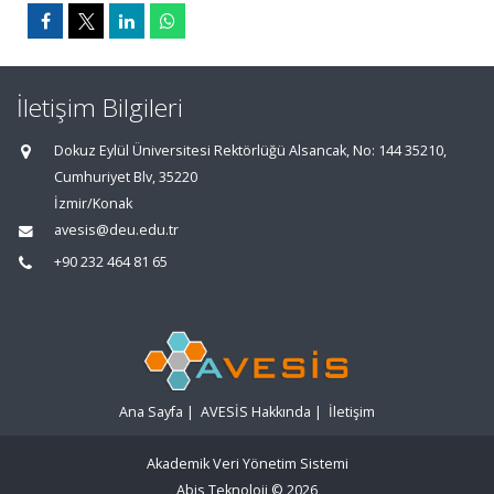
İletişim Bilgileri
Dokuz Eylül Üniversitesi Rektörlüğü Alsancak, No: 144 35210,
Cumhuriyet Blv, 35220
İzmir/Konak
avesis@deu.edu.tr
+90 232 464 81 65
Ana Sayfa
|
AVESİS Hakkında
|
İletişim
Akademik Veri Yönetim Sistemi
Abis Teknoloji
© 2026