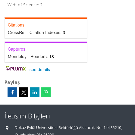
Web of Science: 2
Citations
CrossRef - Citation Indexes:
3
Captures
Mendeley - Readers:
18
-
see details
Paylaş
İletişim Bilgileri
Dokuz Eylül Üniversitesi Rektörlüğü Alsancak, No: 144 35210,
Cumhuriyet Blv, 35220