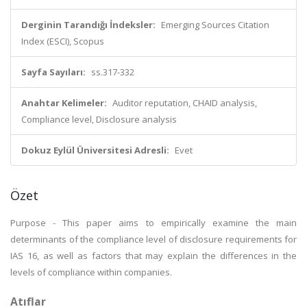
Derginin Tarandığı İndeksler:
Emerging Sources Citation
Index (ESCI), Scopus
Sayfa Sayıları:
ss.317-332
Anahtar Kelimeler:
Auditor reputation, CHAID analysis,
Compliance level, Disclosure analysis
Dokuz Eylül Üniversitesi Adresli:
Evet
Özet
Purpose - This paper aims to empirically examine the main
determinants of the compliance level of disclosure requirements for
IAS 16, as well as factors that may explain the differences in the
levels of compliance within companies.
Atıflar