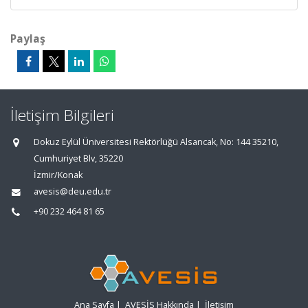
Paylaş
İletişim Bilgileri
Dokuz Eylül Üniversitesi Rektörlüğü Alsancak, No: 144 35210,
Cumhuriyet Blv, 35220
İzmir/Konak
avesis@deu.edu.tr
+90 232 464 81 65
Ana Sayfa
|
AVESİS Hakkında
|
İletişim