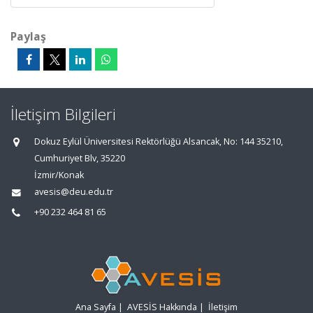
Paylaş
İletişim Bilgileri
Dokuz Eylül Üniversitesi Rektörlüğü Alsancak, No: 144 35210,
Cumhuriyet Blv, 35220
İzmir/Konak
avesis@deu.edu.tr
+90 232 464 81 65
Ana Sayfa
|
AVESİS Hakkında
|
İletişim