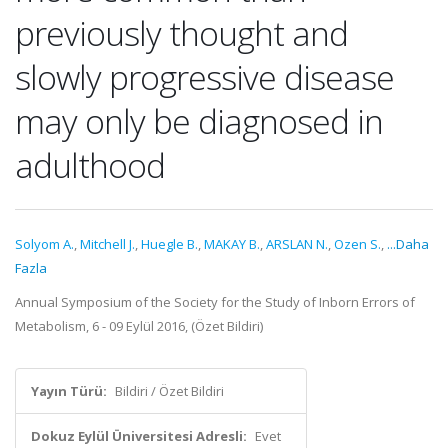
previously thought and
slowly progressive disease
may only be diagnosed in
adulthood
Solyom A.
,
Mitchell J.
,
Huegle B.
,
MAKAY B.
,
ARSLAN N.
,
Ozen S.
,
...Daha
Fazla
Annual Symposium of the Society for the Study of Inborn Errors of
Metabolism, 6 - 09 Eylül 2016, (Özet Bildiri)
Yayın Türü:
Bildiri / Özet Bildiri
Dokuz Eylül Üniversitesi Adresli:
Evet