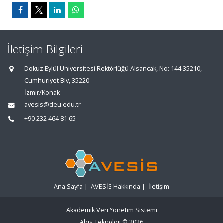
İletişim Bilgileri
Dokuz Eylül Üniversitesi Rektörlüğü Alsancak, No: 144 35210,
Cumhuriyet Blv, 35220
İzmir/Konak
avesis@deu.edu.tr
+90 232 464 81 65
Ana Sayfa
|
AVESİS Hakkında
|
İletişim
Akademik Veri Yönetim Sistemi
Abis Teknoloji
© 2026