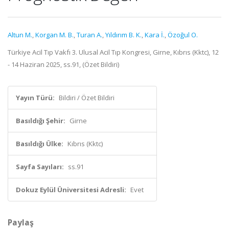
Altun M.
,
Korgan M. B.
,
Turan A.
,
Yıldırım B. K.
,
Kara İ.
,
Özoğul O.
Türkiye Acil Tıp Vakfı 3. Ulusal Acil Tıp Kongresi, Girne, Kıbrıs (Kktc), 12
- 14 Haziran 2025, ss.91, (Özet Bildiri)
Yayın Türü:
Bildiri / Özet Bildiri
Basıldığı Şehir:
Girne
Basıldığı Ülke:
Kıbrıs (Kktc)
Sayfa Sayıları:
ss.91
Dokuz Eylül Üniversitesi Adresli:
Evet
Paylaş