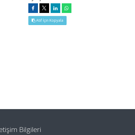
Atıf İçin Kopyala
letişim Bilgileri