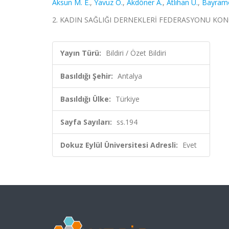
Aksun M. E.
,
Yavuz O.
,
Akdöner A.
,
Atlıhan U.
,
Bayramo
2. KADIN SAĞLIĞI DERNEKLERİ FEDERASYONU KONGRESİ, 
Yayın Türü:
Bildiri / Özet Bildiri
Basıldığı Şehir:
Antalya
Basıldığı Ülke:
Türkiye
Sayfa Sayıları:
ss.194
Dokuz Eylül Üniversitesi Adresli:
Evet