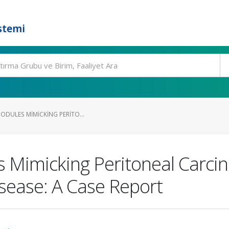
stemi
NODULES MIMICKING PERITO...
s Mimicking Peritoneal Carcin
isease: A Case Report