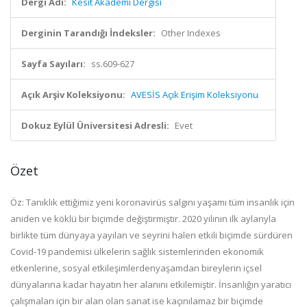
Dergi Adı:
Kesit Akademi Dergisi
Derginin Tarandığı İndeksler:
Other Indexes
Sayfa Sayıları:
ss.609-627
Açık Arşiv Koleksiyonu:
AVESİS Açık Erişim Koleksiyonu
Dokuz Eylül Üniversitesi Adresli:
Evet
Özet
Öz: Tanıklık ettiğimiz yeni koronavirüs salgını yaşamı tüm insanlık için
aniden ve köklü bir biçimde değiştirmiştir. 2020 yılının ilk aylarıyla
birlikte tüm dünyaya yayılan ve seyrini halen etkili biçimde sürdüren
Covid-19 pandemisi ülkelerin sağlık sistemlerinden ekonomik
etkenlerine, sosyal etkileşimlerdenyaşamdan bireylerin içsel
dünyalarına kadar hayatın her alanını etkilemiştir. İnsanlığın yaratıcı
çalışmaları için bir alan olan sanat ise kaçınılamaz bir biçimde