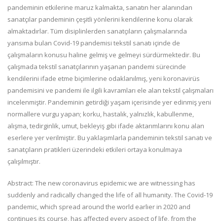
pandeminin etkilerine maruz kalmakta, sanatın her alanından
sanatçılar pandeminin çeşitli yönlerini kendilerine konu olarak
almaktadırlar. Tüm disiplinlerden sanatçıların çalışmalarında
yansıma bulan Covid-19 pandemisi tekstil sanatı içinde de
çalışmaların konusu haline gelmiş ve gelmeyi sürdürmektedir. Bu
çalışmada tekstil sanatçılarının yaşanan pandemi sürecinde
kendilerini ifade etme biçimlerine odaklanılmış, yeni koronavirüs
pandemisini ve pandemi ile ilgili kavramları ele alan tekstil çalışmaları
incelenmiştir. Pandeminin getirdiği yaşam içerisinde yer edinmiş yeni
normallere vurgu yapan; korku, hastalık, yalnızlık, kabullenme,
alışma, tedirginlik, umut, bekleyiş gibi ifade aktarımlarını konu alan
eserlere yer verilmiştir. Bu yaklaşımlarla pandeminin tekstil sanatı ve
sanatçıların pratikleri üzerindeki etkileri ortaya konulmaya
çalışılmıştır.
Abstract: The new coronavirus epidemic we are witnessing has
suddenly and radically changed the life of all humanity. The Covid-19
pandemic, which spread around the world earlier in 2020 and
continues its course, has affected every aspect of life, from the