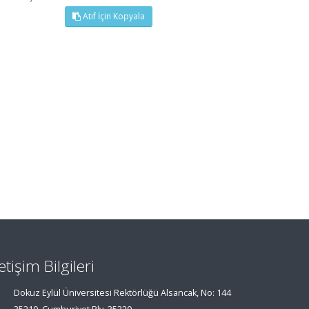
Atıf İçin Kopyala
letişim Bilgileri
Dokuz Eylül Üniversitesi Rektörlüğü Alsancak, No: 144