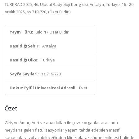
TURKRAD 2025, 46. Ulusal Radyoloji Kongresi, Antalya, Türkiye, 16 - 20
Aralık 2025, ss.719-720, (Özet Bildiri)
Yayın Türü:
Bildiri / Özet Bildiri
Basıldığı Şehir:
Antalya
Basıldığı Ülke:
Türkiye
Sayfa Sayıları:
ss.719-720
Dokuz Eylül Üniversitesi Adresli:
Evet
Özet
Giriş ve Amaç: Aort ve ana dalları ile çevre organlar arasında
meydana gelen fistülizasyonlar yaşamı tehdit edebilen masif
kanamalara yol açabileceğinden klinik olarak şüphelenilmesi halinde