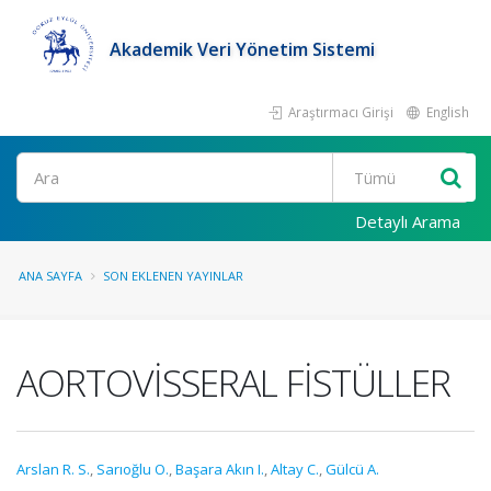
Akademik Veri Yönetim Sistemi
Araştırmacı Girişi
English
Ara
Detaylı Arama
ANA SAYFA
SON EKLENEN YAYINLAR
AORTOVİSSERAL FİSTÜLLER
Arslan R. S.
,
Sarıoğlu O.
,
Başara Akın I.
,
Altay C.
,
Gülcü A.