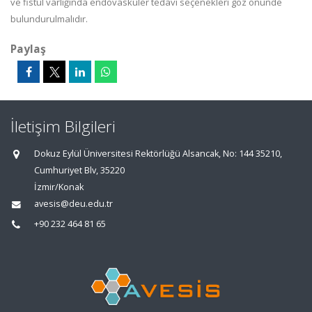
ve fistül varlığında endovasküler tedavi seçenekleri göz önünde
bulundurulmalıdır.
Paylaş
İletişim Bilgileri
Dokuz Eylül Üniversitesi Rektörlüğü Alsancak, No: 144 35210,
Cumhuriyet Blv, 35220
İzmir/Konak
avesis@deu.edu.tr
+90 232 464 81 65