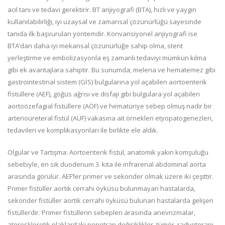
acil tanı ve tedavi gerektirir. BT anjiyografi (BTA), hızlı ve yaygın
kullanılabilirliği, iyi uzaysal ve zamansal çözünürlüğü sayesinde
tanıda ilk başvurulan yöntemdir. Konvansiyonel anjiyografi ise
BTA’dan daha iyi mekansal çözünürlüğe sahip olma, stent
yerleştirme ve embolizasyonla eş zamanlı tedaviyi mümkün kılma
gibi ek avantajlara sahiptir. Bu sunumda; melena ve hematemez gibi
gastrointestinal sistem (GİS) bulgularına yol açabilen aortoenterik
fistüllere (AEF), göğüs ağrısı ve disfaji gibi bulgulara yol açabilen
aortoözefagial fistüllere (AÖF) ve hematüriye sebep olmuş nadir bir
arterioüreteral fistül (AÜF) vakasına ait örnekleri etyopatogenezleri,
tedavileri ve komplikasyonları ile birlikte ele aldık.
Olgular ve Tartışma: Aortoenterik fistül, anatomik yakın komşuluğu
sebebiyle, en sık duodenum 3. kıta ile infrarenal abdominal aorta
arasında görülür. AEF’ler primer ve sekonder olmak üzere iki çeşittir.
Primer fistüller aortik cerrahi öyküsü bulunmayan hastalarda,
sekonder fistüller aortik cerrahi öyküsü bulunan hastalarda gelişen
fistüllerdir. Primer fistüllerin sebepleri arasında anevrizmalar,
aterosklerotik plaklardaki penetran değişiklikler, tümör, radyoterapi