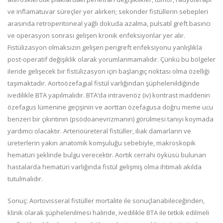
ve inflamatuvar süreçler yer alırken; sekonder fistüllerin sebepleri
arasında retroperitoneal yağlı dokuda azalma, pulsatil greft basıncı
ve operasyon sonrası gelişen kronik enfeksiyonlar yer alır.
Fistülizasyon olmaksızın gelişen perigreft enfeksiyonu yanlışlıkla
post-operatif değişiklik olarak yorumlanmamalıdır. Çünkü bu bölgeler
ileride gelişecek bir fistülizasyon için başlangıç noktası olma özelliği
taşımaktadır. Aortoözefagial fistül varlığından şüphelenildiğinde
ivedilikle BTA yapılmalıdır. BTA’da intravenöz (iv) kontrast maddenin
özefagus lümenine geçişinin ve aorttan özefagusa doğru meme ucu
benzeri bir çıkıntının (psödoanevrizmanın) görülmesi tanıyı koymada
yardımcı olacaktır. Arterioüreteral fistüller, iliak damarların ve
üreterlerin yakın anatomik komşuluğu sebebiyle, makroskopik
hematüri şeklinde bulgu verecektir. Aortik cerrahi öyküsü bulunan
hastalarda hematüri varlığında fistül gelişmiş olma ihtimali akılda
tutulmalıdır.
Sonuç: Aortovisseral fistüller mortalite ile sonuçlanabileceğinden,
klinik olarak şüphelenilmesi halinde, ivedilikle BTA ile tetkik edilmeli