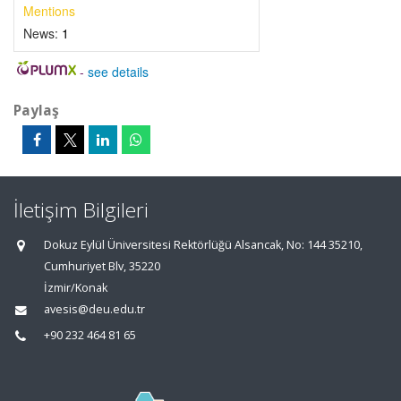
Mentions
News:
1
-
see details
Paylaş
İletişim Bilgileri
Dokuz Eylül Üniversitesi Rektörlüğü Alsancak, No: 144 35210,
Cumhuriyet Blv, 35220
İzmir/Konak
avesis@deu.edu.tr
+90 232 464 81 65