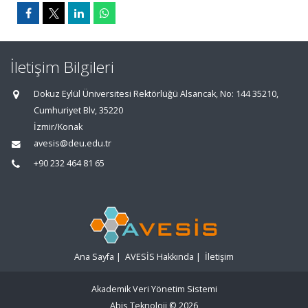
İletişim Bilgileri
Dokuz Eylül Üniversitesi Rektörlüğü Alsancak, No: 144 35210,
Cumhuriyet Blv, 35220
İzmir/Konak
avesis@deu.edu.tr
+90 232 464 81 65
Ana Sayfa
|
AVESİS Hakkında
|
İletişim
Akademik Veri Yönetim Sistemi
Abis Teknoloji
© 2026