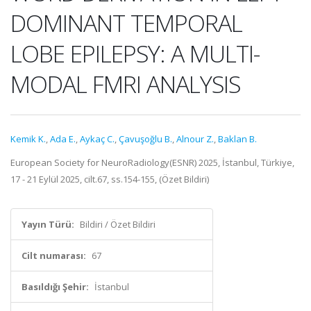
DOMINANT TEMPORAL
LOBE EPILEPSY: A MULTI-
MODAL FMRI ANALYSIS
Kemik K.
,
Ada E.
,
Aykaç C.
,
Çavuşoğlu B.
,
Alnour Z.
,
Baklan B.
European Society for NeuroRadiology(ESNR) 2025, İstanbul, Türkiye,
17 - 21 Eylül 2025, cilt.67, ss.154-155, (Özet Bildiri)
Yayın Türü:
Bildiri / Özet Bildiri
Cilt numarası:
67
Basıldığı Şehir:
İstanbul