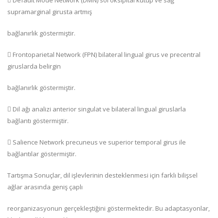
 Default Mode Network (DMN) sol oksipital kutup ve sağ
supramarginal girusta artmış
bağlanırlık göstermiştir.
 Frontoparietal Network (FPN) bilateral lingual girus ve precentral
giruslarda belirgin
bağlanırlık göstermiştir.
 Dil ağı analizi anterior singulat ve bilateral lingual giruslarla
bağlantı göstermiştir.
 Salience Network precuneus ve superior temporal girus ile
bağlantılar göstermiştir.
Tartışma Sonuçlar, dil işlevlerinin desteklenmesi için farklı bilişsel
ağlar arasında geniş çaplı
reorganizasyonun gerçekleştiğini göstermektedir. Bu adaptasyonlar,