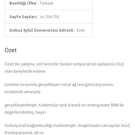
Basıldığı Ülke:
Türkiye
Sayfa Sayıları:
ss.154-155
Dokuz Eylül Üniversitesi Adresli:
Evet
Özet
Özet: Bu çalışma, sol hemisfer baskın temporal lob epilepsisi (TLE)
olan bireylerde kelime
türetme sırasında gerçekleşen nöral ağ reorganizasyonunu
incelemek amacıyla
gerçekleştirilmiştir. Katılımcılar task-based ve resting-state fMRI ile
değerlendirilmiş, beyin
fonksiyonel bağlantısallığı incelenmiştir. Araştırmada varsayılan mod,
frontopariyetal, dil ve