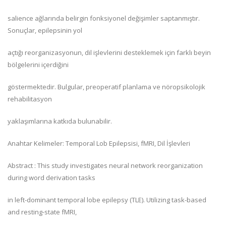
salience ağlarında belirgin fonksiyonel değişimler saptanmıştır.
Sonuçlar, epilepsinin yol
açtığı reorganizasyonun, dil işlevlerini desteklemek için farklı beyin
bölgelerini içerdiğini
göstermektedir. Bulgular, preoperatif planlama ve nöropsikolojik
rehabilitasyon
yaklaşımlarına katkıda bulunabilir.
Anahtar Kelimeler: Temporal Lob Epilepsisi, fMRI, Dil İşlevleri
Abstract : This study investigates neural network reorganization
during word derivation tasks
in left-dominant temporal lobe epilepsy (TLE). Utilizing task-based
and resting-state fMRI,