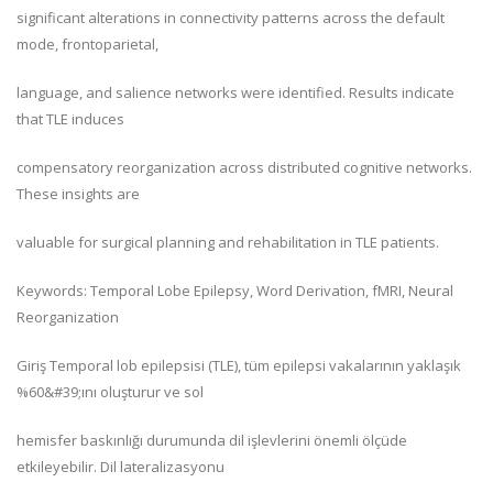
significant alterations in connectivity patterns across the default
mode, frontoparietal,
language, and salience networks were identified. Results indicate
that TLE induces
compensatory reorganization across distributed cognitive networks.
These insights are
valuable for surgical planning and rehabilitation in TLE patients.
Keywords: Temporal Lobe Epilepsy, Word Derivation, fMRI, Neural
Reorganization
Giriş Temporal lob epilepsisi (TLE), tüm epilepsi vakalarının yaklaşık
%60&#39;ını oluşturur ve sol
hemisfer baskınlığı durumunda dil işlevlerini önemli ölçüde
etkileyebilir. Dil lateralizasyonu