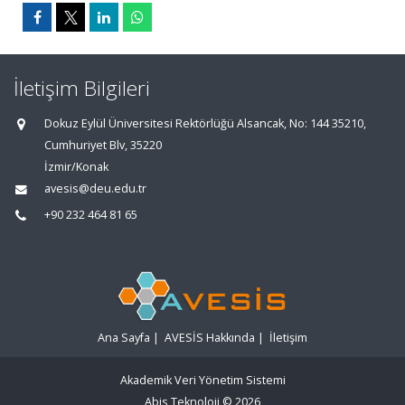
İletişim Bilgileri
Dokuz Eylül Üniversitesi Rektörlüğü Alsancak, No: 144 35210,
Cumhuriyet Blv, 35220
İzmir/Konak
avesis@deu.edu.tr
+90 232 464 81 65
Ana Sayfa
|
AVESİS Hakkında
|
İletişim
Akademik Veri Yönetim Sistemi
Abis Teknoloji
© 2026