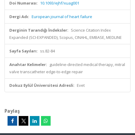
Doi Numarası:
10.1093/ejhf/xuag001
Dergi Adı:
European journal of heart failure
Derginin Tarandığı İndeksler:
Science Citation Index
Expanded (SCI-EXPANDED), Scopus, CINAHL, EMBASE, MEDLINE
Sayfa Sayıları:
ss.82-84
Anahtar Kelimeler:
guideline-directed medical therapy, mitral
valve transcatheter edge-to-edge repair
Dokuz Eylül Üniversitesi Adresli:
Evet
Paylaş