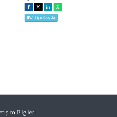
Atıf İçin Kopyala
letişim Bilgileri