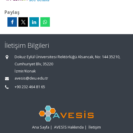
Paylaş
İletişim Bilgileri
Dokuz Eylül Üniversitesi Rektörlüğü Alsancak, No: 144 35210,
Cumhuriyet Blv, 35220
İzmir/Konak
avesis@deu.edu.tr
+90 232 464 81 65
Ana Sayfa
|
AVESİS Hakkında
|
İletişim