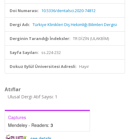
Doi Numarası:
10.5336/dentalsci.2020-74812
Dergi Adı:
Türkiye Klinikleri Diş Hekimliği Bilimleri Dergisi
Derginin Tarandığı İndeksler:
TR DİZİN (ULAKBİM)
Sayfa Sayıları:
ss.224-232
Dokuz Eylül Üniversitesi Adresli:
Hayır
Atıflar
Ulusal Dergi Atıf Sayısı: 1
Captures
Mendeley - Readers:
3
-
see details