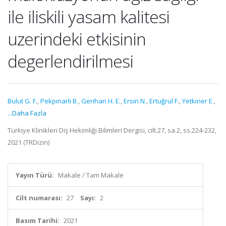
ile iliskili yasam kalitesi
uzerindeki etkisinin
degerlendirilmesi
Bulut G. F.
,
Pekpınarlı B.
,
Gerihan H. E.
,
Ersin N.
,
Ertuğrul F.
,
Yetkiner E.
,
...Daha Fazla
Türkiye Klinikleri Diş Hekimliği Bilimleri Dergisi, cilt.27, sa.2, ss.224-232,
2021 (TRDizin)
Yayın Türü:
Makale / Tam Makale
Cilt numarası:
27
Sayı:
2
Basım Tarihi:
2021