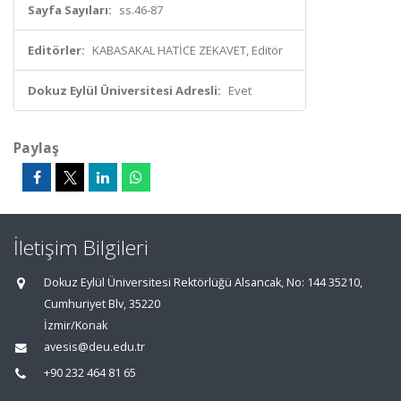
Sayfa Sayıları:
ss.46-87
Editörler:
KABASAKAL HATİCE ZEKAVET, Editör
Dokuz Eylül Üniversitesi Adresli:
Evet
Paylaş
İletişim Bilgileri
Dokuz Eylül Üniversitesi Rektörlüğü Alsancak, No: 144 35210,
Cumhuriyet Blv, 35220
İzmir/Konak
avesis@deu.edu.tr
+90 232 464 81 65