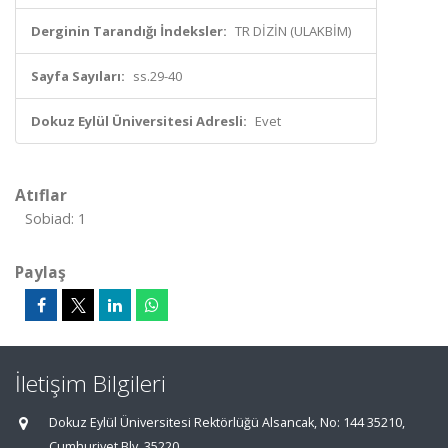
Derginin Tarandığı İndeksler:
TR DİZİN (ULAKBİM)
Sayfa Sayıları:
ss.29-40
Dokuz Eylül Üniversitesi Adresli:
Evet
Atıflar
Sobiad: 1
Paylaş
İletişim Bilgileri
Dokuz Eylül Üniversitesi Rektörlüğü Alsancak, No: 144 35210,
Cumhuriyet Blv, 35220