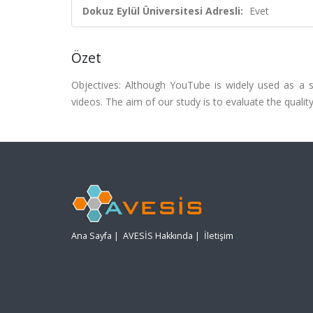
Dokuz Eylül Üniversitesi Adresli:
Evet
Özet
Objectives: Although YouTube is widely used as a so
videos. The aim of our study is to evaluate the qual
Ana Sayfa
|
AVESİS Hakkında
|
İletişim