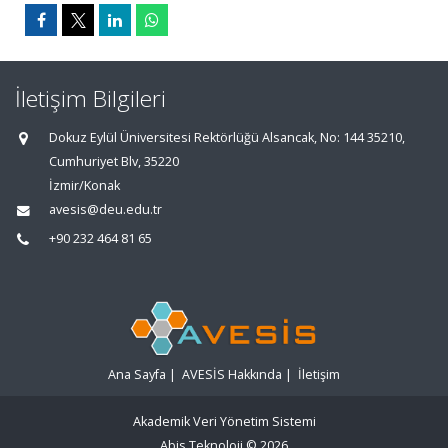
İletişim Bilgileri
Dokuz Eylül Üniversitesi Rektörlüğü Alsancak, No: 144 35210,
Cumhuriyet Blv, 35220
İzmir/Konak
avesis@deu.edu.tr
+90 232 464 81 65
Ana Sayfa
|
AVESİS Hakkında
|
İletişim
Akademik Veri Yönetim Sistemi
Abis Teknoloji
© 2026