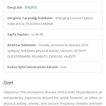
Dergi Adı:
EPILEPSI
Derginin Tarandığı İndeksler:
Emerging Sources Citation
Index (ESCI), TR DİZİN (ULAKBİM)
Sayfa Sayıları:
ss.85-90
Anahtar Kelimeler:
Anxiety, coronavirus disease 2019,
epilepsy, lockdown, physical activity, seizures, ACTIVITY
QUESTIONNAIRE, RELIABILITY, EXERCISE, VALIDITY
Dokuz Eylül Üniversitesi Adresli:
Evet
Özet
Objectives: The coronavirus disease 2019 (COVID-19) pandemic is an
extraordinary experience around the world; however, its effect on
physical activity, anxiety, and seizure frequency remains unknown