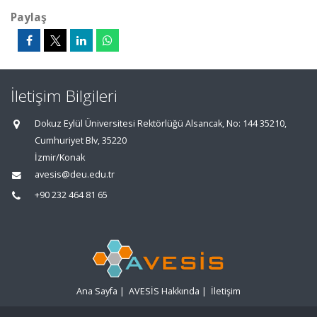
Paylaş
İletişim Bilgileri
Dokuz Eylül Üniversitesi Rektörlüğü Alsancak, No: 144 35210,
Cumhuriyet Blv, 35220
İzmir/Konak
avesis@deu.edu.tr
+90 232 464 81 65
Ana Sayfa
|
AVESİS Hakkında
|
İletişim