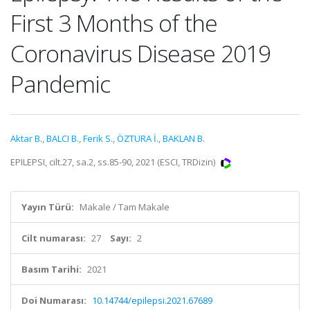
First 3 Months of the
Coronavirus Disease 2019
Pandemic
Aktar B.
,
BALCI B.
,
Ferik S.
,
ÖZTURA İ.
,
BAKLAN B.
EPILEPSI, cilt.27, sa.2, ss.85-90, 2021 (ESCI, TRDizin)
Yayın Türü:
Makale / Tam Makale
Cilt numarası:
27
Sayı:
2
Basım Tarihi:
2021
Doi Numarası:
10.14744/epilepsi.2021.67689