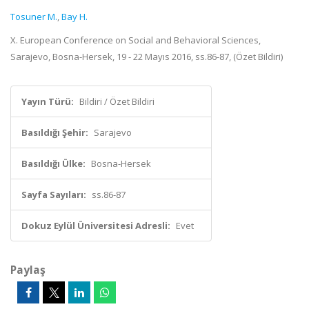
Tosuner M.
,
Bay H.
X. European Conference on Social and Behavioral Sciences,
Sarajevo, Bosna-Hersek, 19 - 22 Mayıs 2016, ss.86-87, (Özet Bildiri)
Yayın Türü:
Bildiri / Özet Bildiri
Basıldığı Şehir:
Sarajevo
Basıldığı Ülke:
Bosna-Hersek
Sayfa Sayıları:
ss.86-87
Dokuz Eylül Üniversitesi Adresli:
Evet
Paylaş