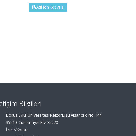
Atıf İçin Kopyala
letişim Bilgileri
Dokuz Eylül Üniversitesi Rektörlüğü Alsancak, No: 144
35210, Cumhuriyet Blv, 35220
İzmir/Konak