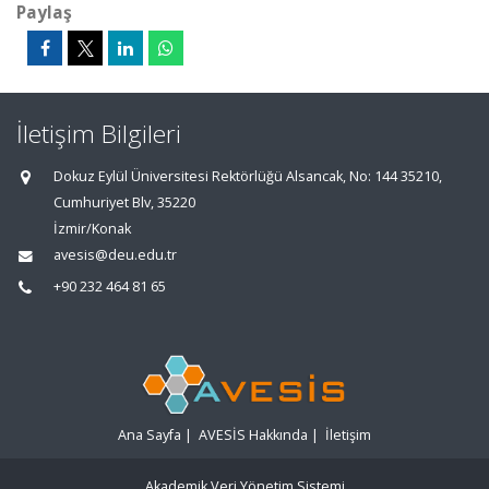
Paylaş
İletişim Bilgileri
Dokuz Eylül Üniversitesi Rektörlüğü Alsancak, No: 144 35210,
Cumhuriyet Blv, 35220
İzmir/Konak
avesis@deu.edu.tr
+90 232 464 81 65
Ana Sayfa
|
AVESİS Hakkında
|
İletişim
Akademik Veri Yönetim Sistemi