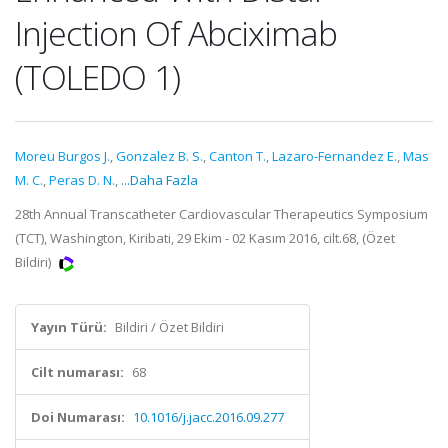
Injection Of Abciximab
(TOLEDO 1)
Moreu Burgos J.
,
Gonzalez B. S.
,
Canton T.
,
Lazaro-Fernandez E.
,
Mas
M. C.
,
Peras D. N.
,
...Daha Fazla
28th Annual Transcatheter Cardiovascular Therapeutics Symposium
(TCT), Washington, Kiribati, 29 Ekim - 02 Kasım 2016, cilt.68, (Özet
Bildiri)
Yayın Türü:
Bildiri / Özet Bildiri
Cilt numarası:
68
Doi Numarası:
10.1016/j.jacc.2016.09.277