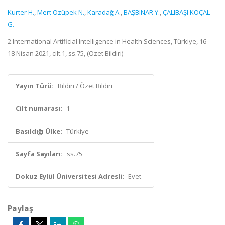
Kurter H.
,
Mert Özüpek N.
,
Karadağ A.
,
BAŞBINAR Y.
,
ÇALIBAŞI KOÇAL
G.
2.International Artificial Intelligence in Health Sciences, Türkiye, 16 -
18 Nisan 2021, cilt.1, ss.75, (Özet Bildiri)
Yayın Türü:
Bildiri / Özet Bildiri
Cilt numarası:
1
Basıldığı Ülke:
Türkiye
Sayfa Sayıları:
ss.75
Dokuz Eylül Üniversitesi Adresli:
Evet
Paylaş