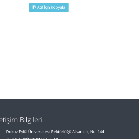
Atıf İçin Kopyala
letişim Bilgileri
Dokuz Eylül Üniversitesi Rektörlüğü Alsancak, No: 144