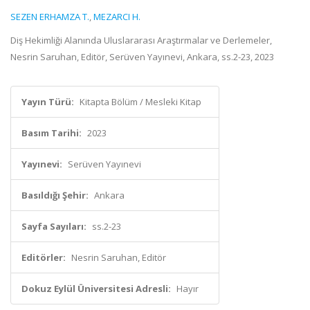
SEZEN ERHAMZA T.
,
MEZARCI H.
Diş Hekimliği Alanında Uluslararası Araştırmalar ve Derlemeler,
Nesrin Saruhan, Editör, Serüven Yayınevi, Ankara, ss.2-23, 2023
Yayın Türü:
Kitapta Bölüm / Mesleki Kitap
Basım Tarihi:
2023
Yayınevi:
Serüven Yayınevi
Basıldığı Şehir:
Ankara
Sayfa Sayıları:
ss.2-23
Editörler:
Nesrin Saruhan, Editör
Dokuz Eylül Üniversitesi Adresli:
Hayır