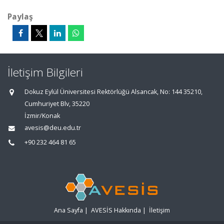
Paylaş
İletişim Bilgileri
Dokuz Eylül Üniversitesi Rektörlüğü Alsancak, No: 144 35210,
Cumhuriyet Blv, 35220
İzmir/Konak
avesis@deu.edu.tr
+90 232 464 81 65
Ana Sayfa
|
AVESİS Hakkında
|
İletişim