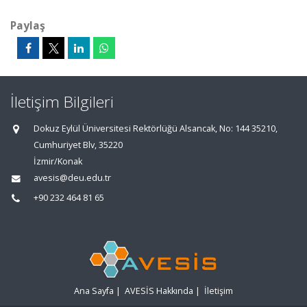
Paylaş
İletişim Bilgileri
Dokuz Eylül Üniversitesi Rektörlüğü Alsancak, No: 144 35210,
Cumhuriyet Blv, 35220
İzmir/Konak
avesis@deu.edu.tr
+90 232 464 81 65
Ana Sayfa
|
AVESİS Hakkında
|
İletişim